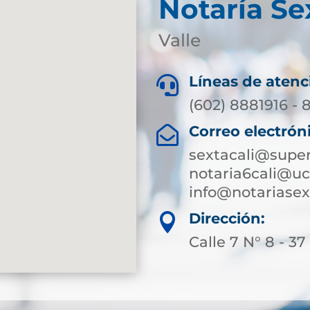
Notaría Se
Valle
Líneas de atenc

(602) 8881916 - 
Correo electrón

sextacali@super
notaria6cali@u
info@notariasex
Dirección:

Calle 7 N° 8 - 3