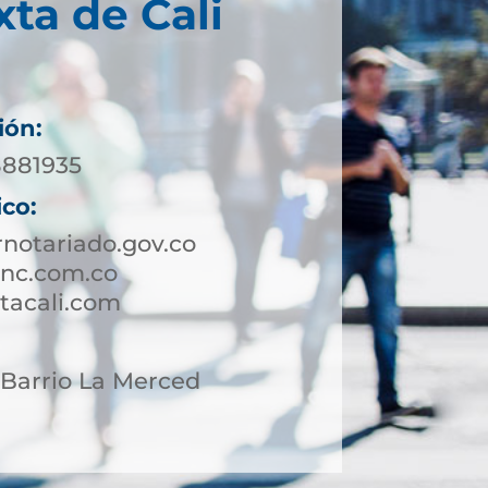
xta de Cali
ión:
8881935
ico:
notariado.gov.co
cnc.com.co
tacali.com
7 Barrio La Merced