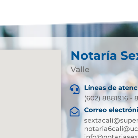
Notaría Se
Valle
Líneas de atenc

(602) 8881916 - 
Correo electrón

sextacali@super
notaria6cali@u
info@notariasex