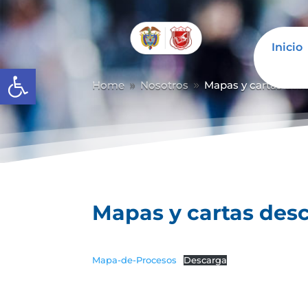
Inicio
Abrir barra de herramientas
Home
Nosotros
Mapas y cartas desc
9
9
Mapas y cartas desc
Mapa-de-Procesos
Descarga