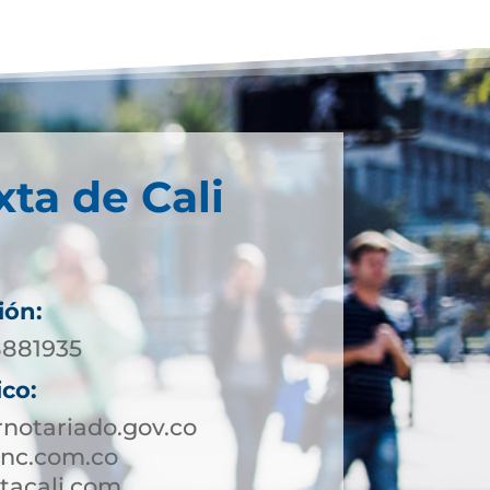
xta de Cali
ión:
8881935
ico:
notariado.gov.co
cnc.com.co
tacali.com