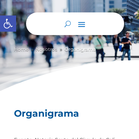
Abrir barra de herramientas
Home
Nosotros
Organigrama
9
9
Organigrama