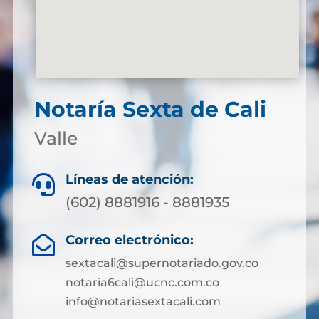
Notaría Sexta de Cali
Valle
Líneas de atención:

(602) 8881916 - 8881935
Correo electrónico:

sextacali@supernotariado.gov.co
notaria6cali@ucnc.com.co
info@notariasextacali.com