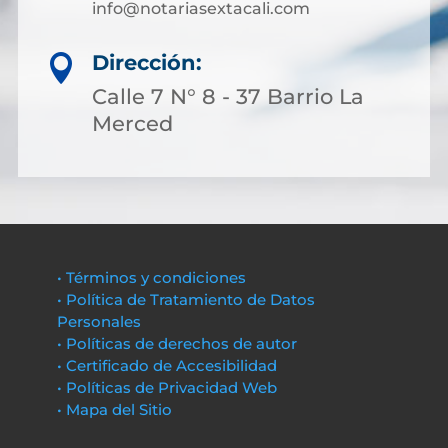
info@notariasextacali.com
Dirección:

Calle 7 N° 8 - 37 Barrio La
Merced
• Términos y condiciones
• Política de Tratamiento de Datos
Personales
• Políticas de derechos de autor
• Certificado de Accesibilidad
• Políticas de Privacidad Web
• Mapa del Sitio