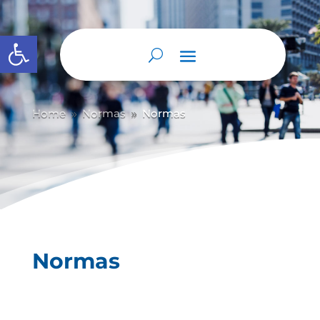
Abrir barra de herramientas
Home
Normas
Normas
9
9
Normas