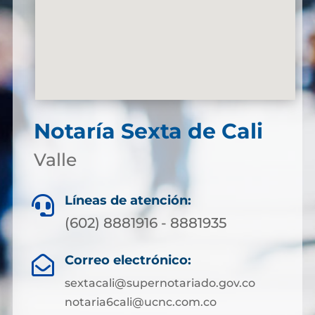
Notaría Sexta de Cali
Valle
Líneas de atención:

(602) 8881916 - 8881935
Correo electrónico:

sextacali@supernotariado.gov.co
notaria6cali@ucnc.com.co