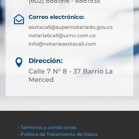
(602) 8881916 - 8881935
Correo electrónico:

sextacali@supernotariado.gov.co
notaria6cali@ucnc.com.co
info@notariasextacali.com
Dirección:

Calle 7 N° 8 - 37 Barrio La
Merced
• Términos y condiciones
• Política de Tratamiento de Datos