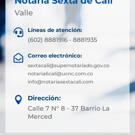
Notaría Sexta de Cali
Valle
Líneas de atención:

(602) 8881916 - 8881935
Correo electrónico:

sextacali@supernotariado.gov.co
notaria6cali@ucnc.com.co
info@notariasextacali.com
Dirección:

Calle 7 N° 8 - 37 Barrio La
Merced