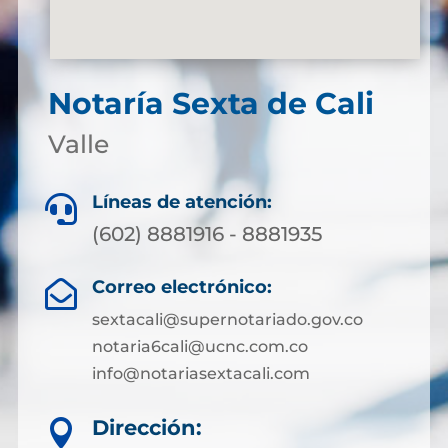
Notaría Sexta de Cali
Valle
Líneas de atención:

(602) 8881916 - 8881935
Correo electrónico:

sextacali@supernotariado.gov.co
notaria6cali@ucnc.com.co
info@notariasextacali.com
Dirección:
