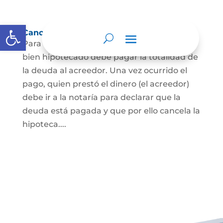
Abrir barra de herramientas
Cancelación de Hipoteca
Para cancelar una hipoteca, el dueño del
bien hipotecado debe pagar la totalidad de
la deuda al acreedor. Una vez ocurrido el
pago, quien prestó el dinero (el acreedor)
debe ir a la notaría para declarar que la
deuda está pagada y que por ello cancela la
hipoteca....