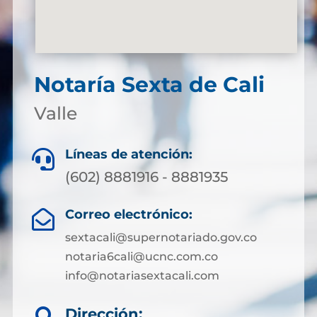
Notaría Sexta de Cali
Valle
Líneas de atención:

(602) 8881916 - 8881935
Correo electrónico:

sextacali@supernotariado.gov.co
notaria6cali@ucnc.com.co
info@notariasextacali.com
Dirección: