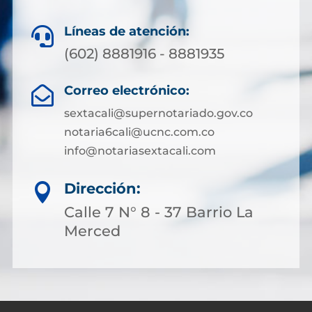
Líneas de atención:

(602) 8881916 - 8881935
Correo electrónico:

sextacali@supernotariado.gov.co
notaria6cali@ucnc.com.co
info@notariasextacali.com
Dirección:

Calle 7 N° 8 - 37 Barrio La
Merced