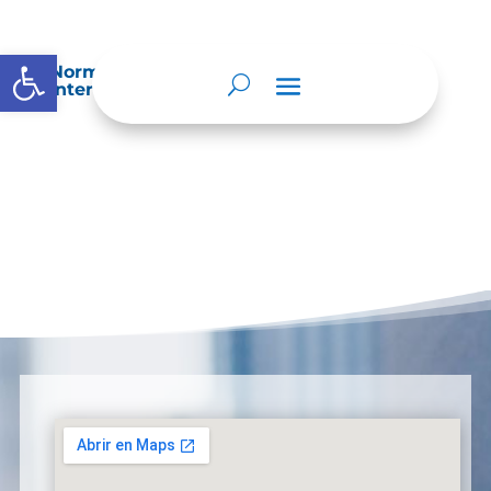
Abrir barra de herramientas
Normatividad especial que les aplique de
interés.