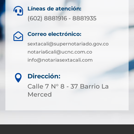
Líneas de atención:

(602) 8881916 - 8881935
Correo electrónico:

sextacali@supernotariado.gov.co
notaria6cali@ucnc.com.co
info@notariasextacali.com
Dirección:

Calle 7 N° 8 - 37 Barrio La
Merced