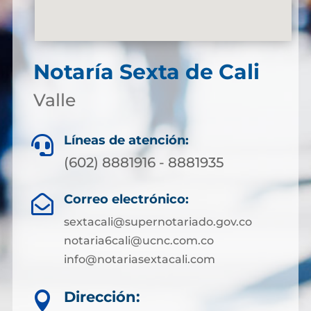
Notaría Sexta de Cali
Valle
Líneas de atención:

(602) 8881916 - 8881935
Correo electrónico:

sextacali@supernotariado.gov.co
notaria6cali@ucnc.com.co
info@notariasextacali.com
Dirección:
