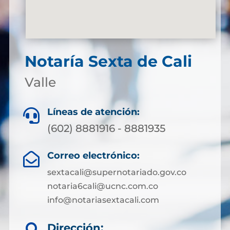
Notaría Sexta de Cali
Valle
Líneas de atención:

(602) 8881916 - 8881935
Correo electrónico:

sextacali@supernotariado.gov.co
notaria6cali@ucnc.com.co
info@notariasextacali.com
Dirección: