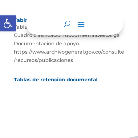
Abrir barra de herramientas
Tablas de retención documental
Tablas de Retención documental Descarga
Cuadro clasificación documentalDescarga
Documentación de apoyo
https://www.archivogeneral.gov.co/consulte
/recursos/publicaciones
Tablas de retención documental