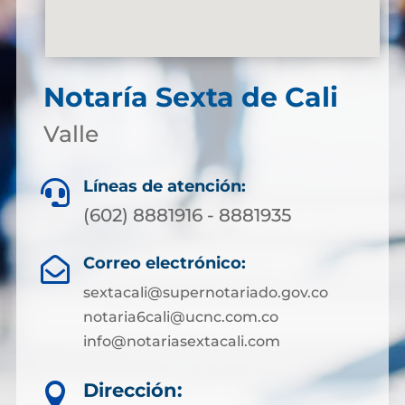
Notaría Sexta de Cali
Valle
Líneas de atención:

(602) 8881916 - 8881935
Correo electrónico:

sextacali@supernotariado.gov.co
notaria6cali@ucnc.com.co
info@notariasextacali.com
Dirección:
