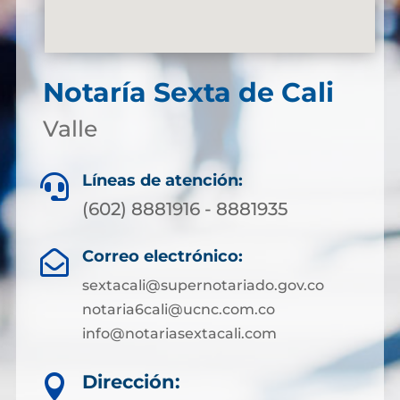
Notaría Sexta de Cali
Valle
Líneas de atención:

(602) 8881916 - 8881935
Correo electrónico:

sextacali@supernotariado.gov.co
notaria6cali@ucnc.com.co
info@notariasextacali.com
Dirección:
