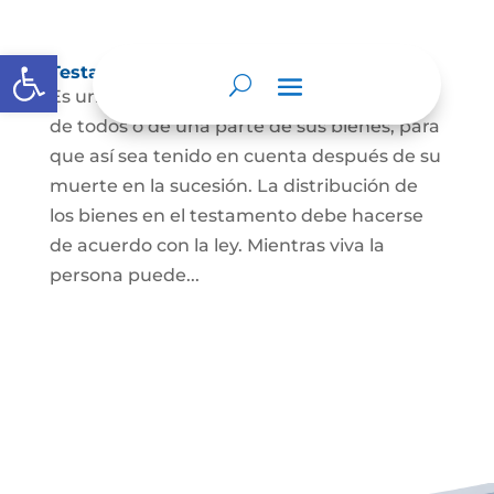
Abrir barra de herramientas
Testamento
Es un acto por el cual una persona dispone
de todos o de una parte de sus bienes, para
que así sea tenido en cuenta después de su
muerte en la sucesión. La distribución de
los bienes en el testamento debe hacerse
de acuerdo con la ley. Mientras viva la
persona puede...