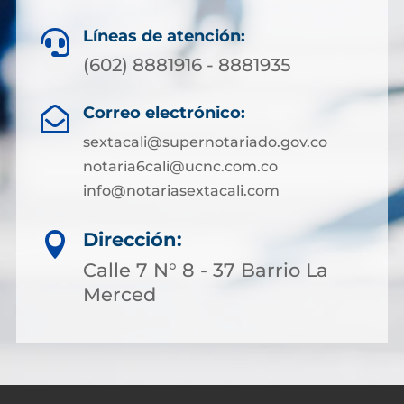
Líneas de atención:

(602) 8881916 - 8881935
Correo electrónico:

sextacali@supernotariado.gov.co
notaria6cali@ucnc.com.co
info@notariasextacali.com
Dirección:

Calle 7 N° 8 - 37 Barrio La
Merced